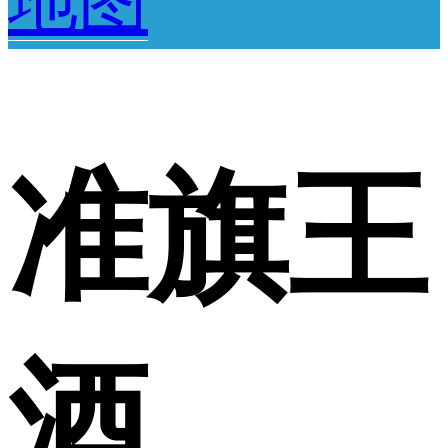
地图
准旗王
酒